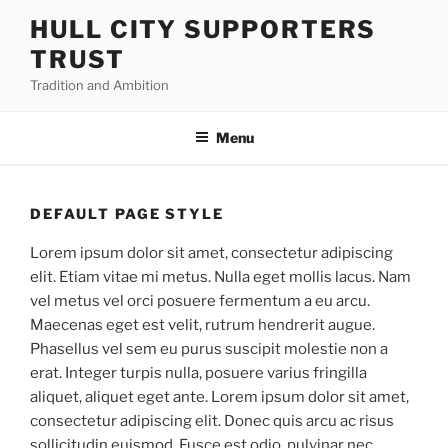
Skip
HULL CITY SUPPORTERS
to
TRUST
content
Tradition and Ambition
Menu
DEFAULT PAGE STYLE
Lorem ipsum dolor sit amet, consectetur adipiscing
elit. Etiam vitae mi metus. Nulla eget mollis lacus. Nam
vel metus vel orci posuere fermentum a eu arcu.
Maecenas eget est velit, rutrum hendrerit augue.
Phasellus vel sem eu purus suscipit molestie non a
erat. Integer turpis nulla, posuere varius fringilla
aliquet, aliquet eget ante. Lorem ipsum dolor sit amet,
consectetur adipiscing elit. Donec quis arcu ac risus
sollicitudin euismod. Fusce est odio, pulvinar nec