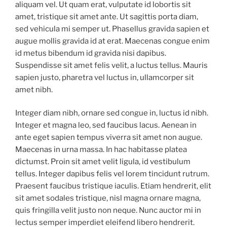
aliquam vel. Ut quam erat, vulputate id lobortis sit
amet, tristique sit amet ante. Ut sagittis porta diam,
sed vehicula mi semper ut. Phasellus gravida sapien et
augue mollis gravida id at erat. Maecenas congue enim
id metus bibendum id gravida nisi dapibus.
Suspendisse sit amet felis velit, a luctus tellus. Mauris
sapien justo, pharetra vel luctus in, ullamcorper sit
amet nibh.
Integer diam nibh, ornare sed congue in, luctus id nibh.
Integer et magna leo, sed faucibus lacus. Aenean in
ante eget sapien tempus viverra sit amet non augue.
Maecenas in urna massa. In hac habitasse platea
dictumst. Proin sit amet velit ligula, id vestibulum
tellus. Integer dapibus felis vel lorem tincidunt rutrum.
Praesent faucibus tristique iaculis. Etiam hendrerit, elit
sit amet sodales tristique, nisl magna ornare magna,
quis fringilla velit justo non neque. Nunc auctor mi in
lectus semper imperdiet eleifend libero hendrerit.