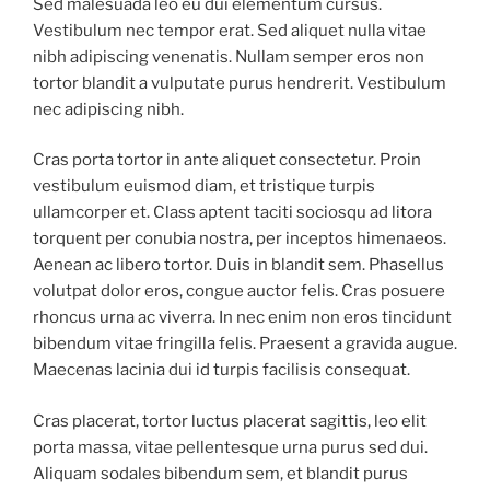
Sed malesuada leo eu dui elementum cursus.
Vestibulum nec tempor erat. Sed aliquet nulla vitae
nibh adipiscing venenatis. Nullam semper eros non
tortor blandit a vulputate purus hendrerit. Vestibulum
nec adipiscing nibh.
Cras porta tortor in ante aliquet consectetur. Proin
vestibulum euismod diam, et tristique turpis
ullamcorper et. Class aptent taciti sociosqu ad litora
torquent per conubia nostra, per inceptos himenaeos.
Aenean ac libero tortor. Duis in blandit sem. Phasellus
volutpat dolor eros, congue auctor felis. Cras posuere
rhoncus urna ac viverra. In nec enim non eros tincidunt
bibendum vitae fringilla felis. Praesent a gravida augue.
Maecenas lacinia dui id turpis facilisis consequat.
Cras placerat, tortor luctus placerat sagittis, leo elit
porta massa, vitae pellentesque urna purus sed dui.
Aliquam sodales bibendum sem, et blandit purus